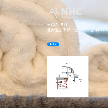
​〒048-1511
北海道虻田郡ニセコ町ニセコ186-1
MAP