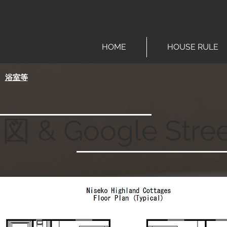
HOME
HOUSE RULE
浴室等
& Google Stree