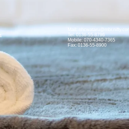
Mail:
nhcwataru@mbr.nifty.co
Tel: 0136-55-8796
4
Mobile: 070-4340-7365
Fax: 0136-55-8900