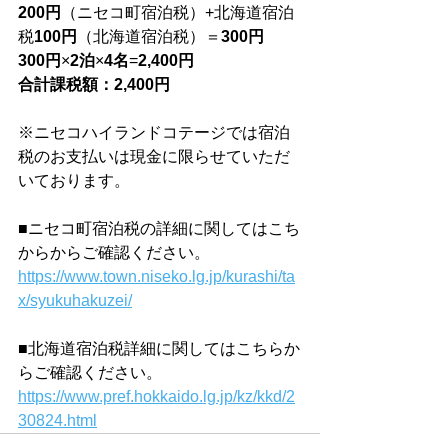
200円
（ニセコ町宿泊税）+北海道宿泊
税
100円
（北海道宿泊税）＝
300円
300円
×
2泊
×
4名
=
2,400円
合計課税額：2,400円
※ニセコハイランドコテージでは宿泊
税のお支払いは現金に限らせていただ
いております。
■ニセコ町宿泊税の詳細に関してはこち
からからご確認ください。
https://www.town.niseko.lg.jp/kurashi/ta
x/syukuhakuzei/
■北海道宿泊税詳細に関してはこちらか
らご確認ください。
https://www.pref.hokkaido.lg.jp/kz/kkd/2
30824.html